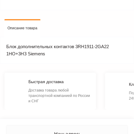
Описание товара
Блок дополнительных контактов 3RH1911-2GA22
1НО+3НЗ Siemens
Быстрая доставка
Кл
Доставка товара любой
По
транспортной компанией по России
24
и СНГ