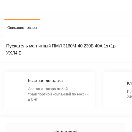
Описание товара
Пускатель магнитный ПМЛ 3160М-40 230В 40А 1з+1р
УХЛ4 Б
Быстрая доставка
Кл
Доставка товара любой
По
транспортной компанией по России
24
и СНГ