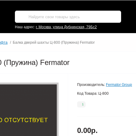
Наш адрес:
г. Москва, улица Дубнинская, 79Бс2
ифта
Балка дверей шахты Ц-800 (Пружина) Fermator
 (Пружина) Fermator
Производитель:
Fermator Group
Код Товара:
Ц-800
1
0.00р.